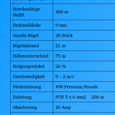
Streckenlänge
200 m
Skilift
Drahtseildicke
9 mm
Anzahl Bügel
20 Stück
Bügelabstand
21 m
Höhenunterschied
75 m
Steigungswinkel
26 %
Geschwindigkeit
0 – 2 m/s
Förderleistung
490 Personen/Stunde
Zuleitung
PUR 5 x 6 mm2 200 m
Absicherung
20 Amp